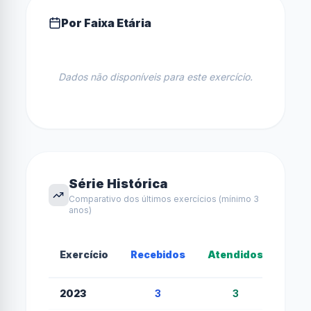
Por Faixa Etária
Dados não disponíveis para este exercício.
Série Histórica
Comparativo dos últimos exercícios (mínimo 3
anos)
Exercício
Recebidos
Atendidos
Inde
2023
3
3