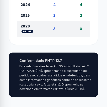
2024
4
4
2025
2
2
2026
3
0
ATUAL
Conformidade PNTP 12.7
Este relatório atende ao Art. 30, inciso III da Lei nº
12.527/2011 (LAI), apresentando a quantidade de
pedidos recebidos, atendidos e indeferidos, bem
como informações genéricas sobre os solicitantes
(categoria, sexo, faixa etária). Disponível para
download em formatos editáveis (CSV, JSON).