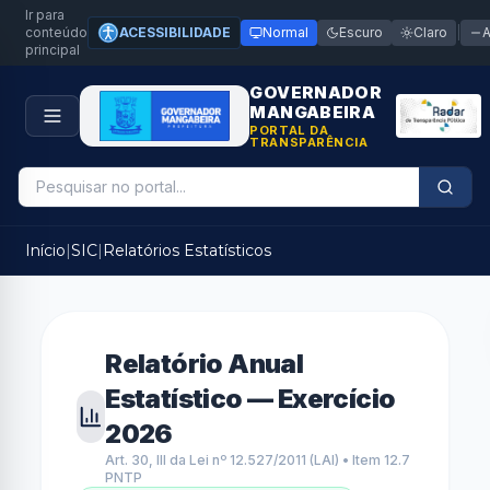
Ir para
conteúdo
ACESSIBILIDADE
Normal
Escuro
Claro
|
principal
GOVERNADOR
MANGABEIRA
PORTAL DA
TRANSPARÊNCIA
Início
|
SIC
|
Relatórios Estatísticos
Relatório Anual
Estatístico — Exercício
2026
Art. 30, III da Lei nº 12.527/2011 (LAI) • Item 12.7
PNTP