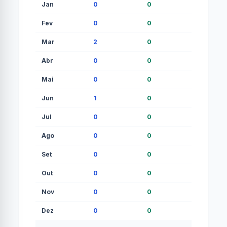
Jan
0
0
0
Fev
0
0
0
Mar
2
0
0
Abr
0
0
0
Mai
0
0
0
Jun
1
0
0
Jul
0
0
0
Ago
0
0
0
Set
0
0
0
Out
0
0
0
Nov
0
0
0
Dez
0
0
0