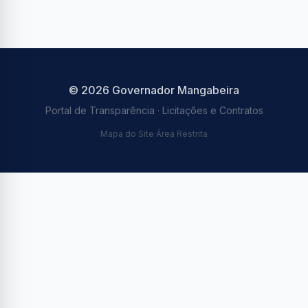
©
2026
Governador Mangabeira
Portal de Transparência · Licitações e Contratos
Mapa do Site
·
Área Restrita